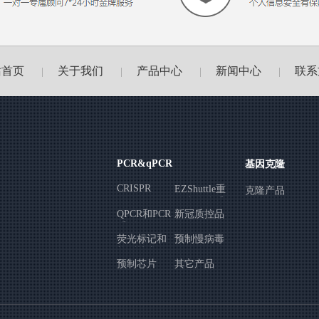
站首页
关于我们
产品中心
新闻中心
联系
|
|
|
|
PCR&qPCR
基因克隆
CRISPR
EZShuttle重
克隆产品
组克隆体系
QPCR和PCR
新冠质控品
系列
荧光标记和
预制慢病毒
检测技术
预制芯片
其它产品